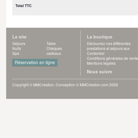
Total TTC
Le site
La boutique
Séjours
Table
Découvrez nos différentes
Nuits
Chèques
prestations et séjours aux
Spa
cadeaux
Corderies!
Conditions générales de vent
Réservation en ligne
Mentions légales
Nous suivre
Copyright © MMCréation. Conception ©
MMCréation.com
2026