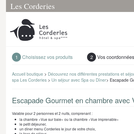
Les Corderies
1
Choisissez vos produits
2
Vos coordonnée
Accueil boutique
>
Découvrez nos différentes prestations et séjo
spa Les Corderies
>
Un séjour avec Spa ou Dîner
>
Escapade Go
Escapade Gourmet en chambre avec V
Valable pour 2 personnes et 2 nuits, comprenant :
la chambre «Vue sur baie» ou la chambre «Vue imprenable»
le petit déjeuner,
un dîner menu Corderies le jour de votre choix,
la taxe de séjour.